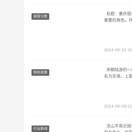
标题：重庆宿舍四人一间的高职生活随着社会的发展和人口的增长，高等教育扮演了越来越
录取分数
重要的角色。
2024-06-22 14
宋朝陆游的一篇纪行散文。选自《入蜀记》。游东坡是苏轼被贬黄州时，开拓了一处荒地，
院校政策
名为东坡。上
原文
2024-06-09 23
凉山平易近族师范学校宿舍前提宿舍大大都都是六人一间，偶然有八人一间的，洗漱间里迟
行业新闻