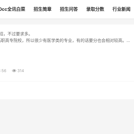
00cc全讯白菜
招生简章
招生问答
录取分数
行业新闻
招，不过要求多。
高职高专院校，所以很少有医学类的专业，有的话要分也会相对较高。
校有北京体育职业学院、首都医科大学、天津医学高等专
:56
314