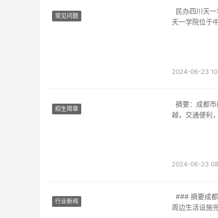
民办四川天一学院的官方网址为：http://www.scuec.edu.cn/---一、学校在哪里？民办四川
常见问题
天一学院位于
2024-06-23 10
摘要：成都市航天中学是一所位于成都市的知名学校，提供优质教育资源。学校地理位置优
招生简章
越，交通便利
2024-06-23 08
### 摘要成都市城市职业学院位于成都市青羊区西体路9号，地处成都市中心，交通便利，
行业新闻
周边生活设施完