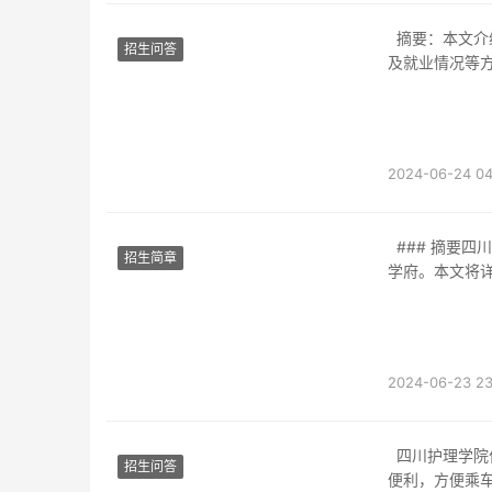
摘要：本文介绍四川汽车专业的学校地址，包括学校位置、交通便利程度、周边生活情况以
招生问答
及就业情况等
2024-06-24 04
### 摘要四川天一学校位于中国四川省成都市，是一所以工程技术和管理类专业为主的高等
招生简章
学府。本文将
2024-06-23 23
四川护理学院位于中国四川省德阳市旌阳区凤鸣山路39号。学校地处德阳市中心区域，交通
招生问答
便利，方便乘