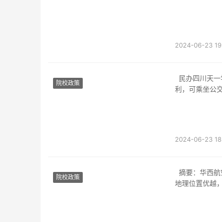
2024-06-23 19
民办四川天一学院位于四川省成都市郫都区青年镇。该学院地处成都平原西北部，交通便
院校政策
利，可乘坐公
2024-06-23 18
摘要：华西航空学校位于中国成都市华西区，是一所专注于航空领域教育的知名学府。该校
院校政策
地理位置优越