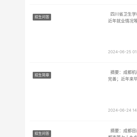
四川省卫生学校位于成都市武侯区。下面将从学校位置、交通便利性、周边生活便利性以及
招生问答
近年就业情况
2024-06-25 01
摘要：成都机械汽修学校位于成都市，地理位置优越，交通便利；周边生活便利，配套设施
招生简章
完善；近年来
2024-06-24 14
摘要：成都目前有多所职业高中提供地铁线路便利的教育机会。其中，位于成都市中心的成
招生问答