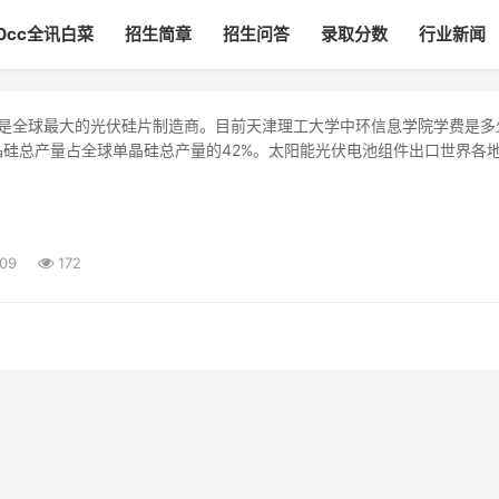
00cc全讯白菜
招生简章
招生问答
录取分数
行业新闻
晶硅总产量占全球单晶硅总产量的42%。太阳能光伏电池组件出口世界各
:09
172