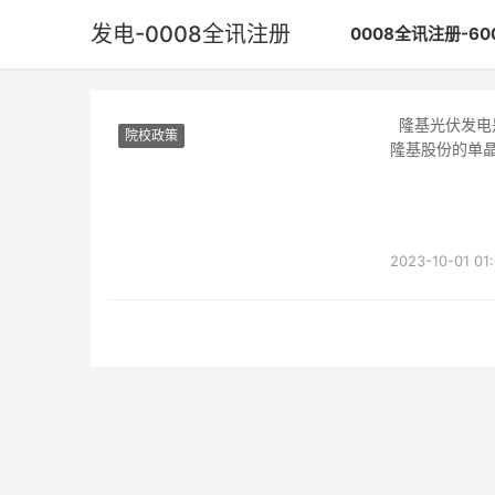
发电-0008全讯注册
0008全讯注册-6
隆基光伏发电是全球最大的光伏硅片制造商。目前天津理工大学中环信息学院学费是多少，
院校政策
隆基股份的单
太
2023-10-01 01