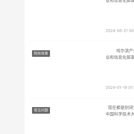
业和信息化部直属
2024-06-21 00
哈尔滨产业大学(harbin institute of technology)简称哈工大(hit)，由中华群众共和国产
院校政策
业和信息化部直属
2024-01-19 01
现在都是封闭
常见问题
中国科学技术大
当然是中国科
肥，