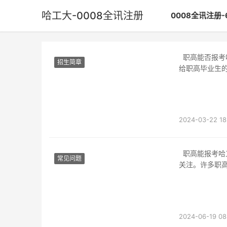
哈工大-0008全讯注册
0008全讯注册-
职高能否报考哈工大 女生也有机会在过去，哈工大可能只是一所名闻全国的理工科大学，留
招生简章
给职高毕业生
2024-03-22 18
职高能报考哈工大吗？近年来，随着社会的发展和教育的普及，职业教育逐渐受到了更多的
常见问题
关注。许多职
2024-06-19 08