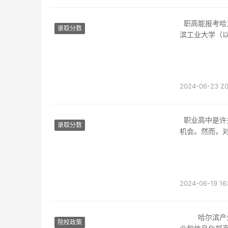
职高能报考哈工大吗知乎近年来，越来越多的职业高中学生选择考取大学，而#著名的哈尔
录取分数
滨工业大学（
2024-06-23 20
职业高中是许多学生选择的一条职业教育途径，它为学生提供了很好的技能培训和职业发展
录取分数
机会。然而，
2024-06-19 16
哈尔滨产业大学(harbin institute of technology)简称哈工大(hit)，由中华群众共和国产
院校政策