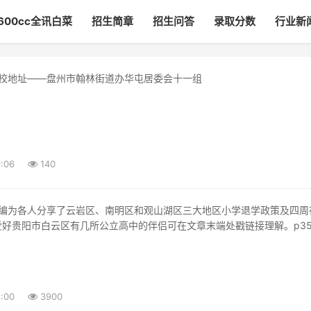
600cc全讯白菜
招生简章
招生问答
录取分数
行业新
校地址——盘州市翰林街道办华屯居委会十一组
了盘州市技工学校的详细地址——位于盘州市翰林街道办华屯居委会十一
州市翰林街
:06
140
爱好贵阳市白云区有几所公立高中的伴侣可在文章末端处戳链接理解。p3
:00
3900