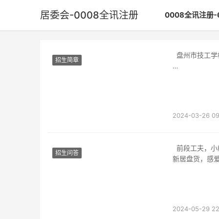
居委会-0008全讯注册
0008全讯注册-
盘州市技工学
招生简章
本文主要介绍
屯居委会是盘
2024-03-26 09
前段工夫，小编为各人分享了云岩区、南明区和观山湖区三大地区小学退学政策及四周在售
招生问答
新居盘货，感
指
2024-05-29 22