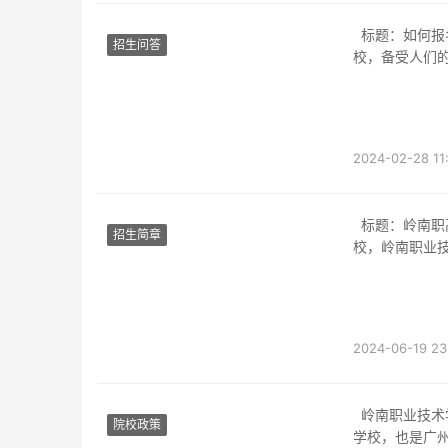
标题：如何报名岭南职业高级中学导语：岭南职业高级中学作为广东省知名的职业教育学
招生问答
校，备受人们
2024-02-28 11
标题：岭南职高报名指南——开启职业学习之旅导语：作为广东省内一所享誉盛名的职业学
招生简章
校，岭南职业
2024-06-19 23
岭南职业技术学校是位于广东省广州市的一所职业学校，成立于1998年，是广东省重点职业
院校政策
学校，也是广