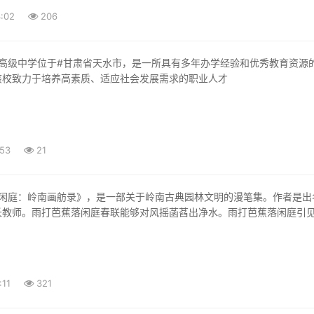
:02
206
该校致力于培养高素质、适应社会发展需求的职业人才
:53
21
长教师。雨打芭蕉落闲庭春联能够对风摇菡萏出净水。雨打芭蕉落闲庭引
:11
321