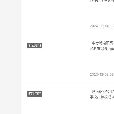
越多的学生选
2024-06-08 19
中专岭南职高，作为岭南地区具有一定历史和影响力的中等职业学校之一，一直以拥有优质
行业新闻
的教育资源而
2023-12-08 09
岭南职业技术学校（以下简称岭南职高）是广东省广州市广州大道南段的一所职业中等专业
招生问答
学校。该校成立