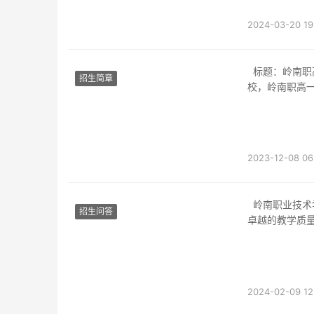
2024-03-20 19
标题：岭南职高报名指南：揭秘报名地点及流程导语：作为岭南地区备受瞩目的优质职业学
招生简章
校，岭南职高
2023-12-08 06
岭南职业技术学校（以下简称“岭南职高”）是一所位于广州市的优秀高等职业学校。它以其
招生问答
卓越的教学质
2024-02-09 12