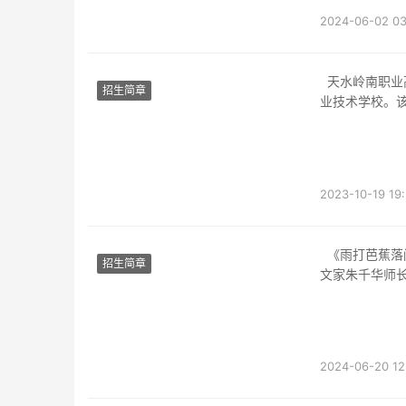
2024-06-02 03
天水岭南职业高级中学位于#甘肃省天水市，是一所具有多年办学经验和优秀教育资源的职
招生简章
业技术学校。
2023-10-19 19
《雨打芭蕉落闲庭：岭南画舫录》，是一部关于岭南古典园林文明的漫笔集。作者是出名散
招生简章
文家朱千华师
打
2024-06-20 12