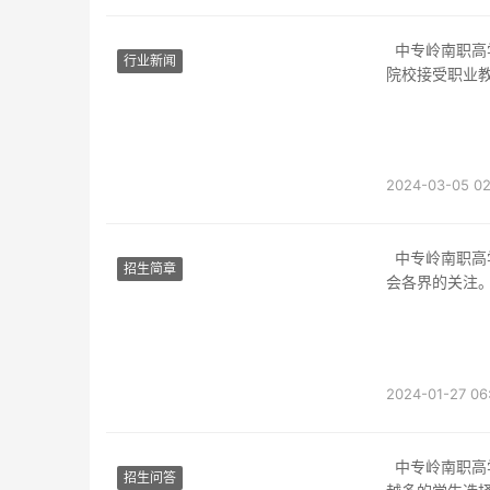
中专岭南职高学费一样吗近年来，中国的高等教育发展迅猛，越来越多的学生选择进入高职
行业新闻
院校接受职业
2024-03-05 02
中专岭南职高学费作为岭南地区一所知名的中等职业学校，中专岭南职高一直以来都备受社
招生简章
会各界的关注
2024-01-27 06
中专岭南职高学费多少钱？近年来，随着我国经济的快速发展和职业教育的大力推动，越来
招生问答