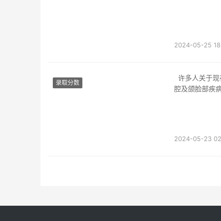
丰盛，初中出
2024-05-25 18
许多人关于现在的职业学校该当都是有所了解的，口腔医学的底子实际和底子知识，遭到口
录取分数
腔及颌脸部疾
防备
2024-05-23 02