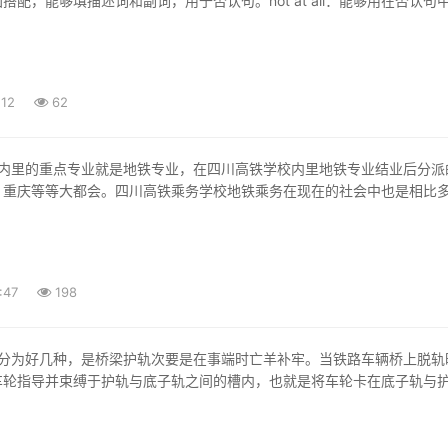
搭配，能够填描述词和副词，用于否认句。not at all：能够用在否认句
:12
62
，重庆等等大都会。四川高铁乘务学校地铁乘务在现在的社会中也是相比
:47
198
车轮指导并束缚于护轨与底子轨之间的槽内，也就是将车轮卡在底子轨与