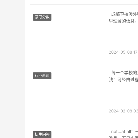
成都卫校涉外照顾护士专业学些甚么，这是很多想要报考涉外照顾护士专业的初中生需求提
录取分数
早理解的信息
为受人
2024-05-08 17
每一个学校的免费状况是纷歧样的，同窗们必然要理解分明，2024年乐山市乐山一中膏火几
行业新闻
钱：可经由过程
乐山一中
2024-02-08 03
not…at all：一点也不。not at all：没甚么，别虚心。not…at all：not…at all，not前面是省
招生问答