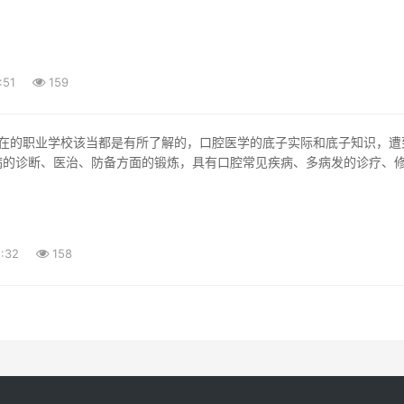
发点
:51
159
病的诊断、医治、防备方面的锻炼，具有口腔常见疾病、多病发的诊疗、
:32
158