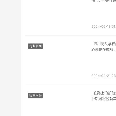
略号，不是牢固
可零丁利
2024-06-18 01
四川高铁学校内里的重点专业就是地铁专业，在四川高铁学校内里地铁专业结业后分派的中
行业新闻
心都是在成都
因为
2024-04-21 23
铁路上的护轨分为好几种，是桥梁护轨次要是在事端时亡羊补牢。当铁路车辆桥上脱轨时，
招生问答
护轨可将脱轨
间，制