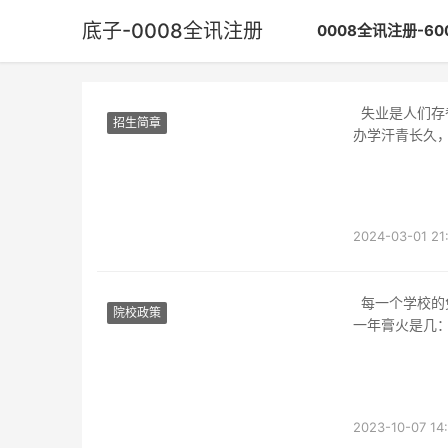
底子-0008全讯注册
0008全讯注册-6
失业是人们存眷核心成绩，失业好的院校与专业备受存眷，成都护士学校就是如许的院校，
招生简章
办学汗青长久
不错的失业开
2024-03-01 21
每一个学校的免费状况是纷歧样的，同窗们必然要理解分明，2024年乐山市乐山一中国际部
院校政策
一年膏火是几：
年乐山市
2023-10-07 14