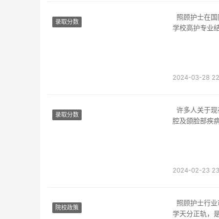
照顾护士在国际上职位高，行业失业远景宽广，开展空间大，照顾护士职业吃香，成都卫生
录取分数
学校高护专业
开展所需人
2024-03-28 22
许多人关于现在的职业学校该当都是有所了解的，口腔医学的底子实际和底子知识，遭到口
录取分数
腔及颌脸部疾
防备
2024-02-23 23
照顾护士行业市场远景宽广，失业时机多，成都照顾护士学校是整日制讲授的正轨院校，办
院校政策
学天分正轨，