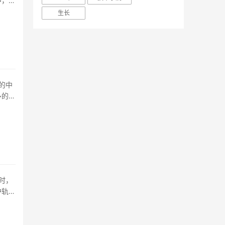
中，也
生长
多的，
护轨之