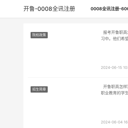
开鲁-0008全讯注册
0008全讯注册-6
报考开鲁职高怎么一直等待录取在每年的答案季节，无数学子都会投入到备战答案的紧张复
院校政策
习中。他们希
2024-06-15 10
开鲁职高怎样算报考成功报考学校是每个学生求学过程中的重要环节，特别是对于希望进入
招生简章
职业教育的学
2024-06-04 16