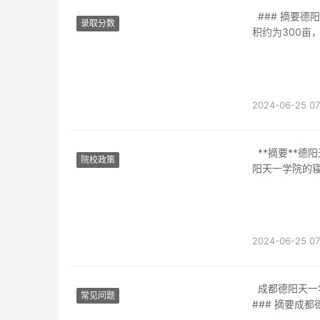
### 摘要德阳天一职业学校位于四川省德阳市，是一所综合性的职业教育机构。学校占地面
录取分数
积约为300亩
2024-06-25 07
**摘要**德阳天一学院是一所以优质教育资源和良好生活设施著称的高等院校。本文将以德
院校政策
阳天一学院的
2024-06-25 07
成都德阳天一学院的电话号码是一个重要信息，让我们来探讨一下这所学院的相关内容。---
常见问题
### 摘要成