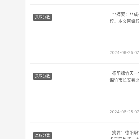
**摘要：**成都德阳天一职业技术学校是一所以培养实用型技术人才为目标的中等职业学
录取分数
校。本文围绕
2024-06-25 07
德阳绵竹天一学院位于中国四川省德阳市绵竹市长安镇。该学院的具体地址是四川省德阳市
录取分数
绵竹市长安镇
2024-06-25 07
摘要：德阳职业中专升学班是为希望通过中专阶段学习后升入更高教育层次的学生提供的一
录取分数