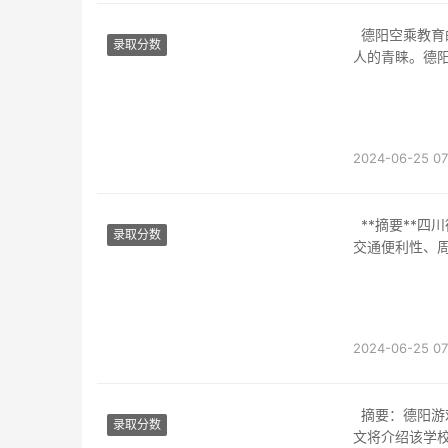
德阳空乘教育的兴起近年来，随着航空业的迅猛发展，空中乘务员这一职业受到了越来越多
录取分数
人的青睐。德
2024-06-25 07
**摘要**四川德阳天一学院位于四川省德阳市旌阳区。本文将详细介绍该学院的地理位置、
录取分数
交通便利性、
2024-06-25 07
摘要：德阳游戏与动漫设计学校中专是一所专注于培养动漫设计和游戏开发人才的学校。本
录取分数
文将介绍该学