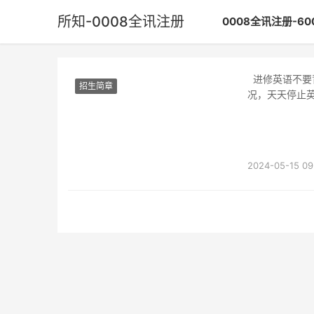
所知-0008全讯注册
0008全讯注册-6
进修英语不要背负太大的负担，就把本人当作一个刚诞生的婴儿，给本人制作进修英语的情
招生简章
况，天天停止
所知怎样学
2024-05-15 09