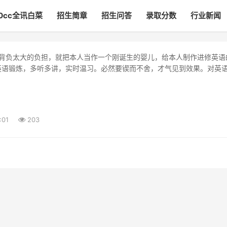
00cc全讯白菜
招生简章
招生问答
录取分数
行业新闻
英语锻炼，多听多讲，实时温习。必然要锲而不舍，才气见到效果。对英
:01
203