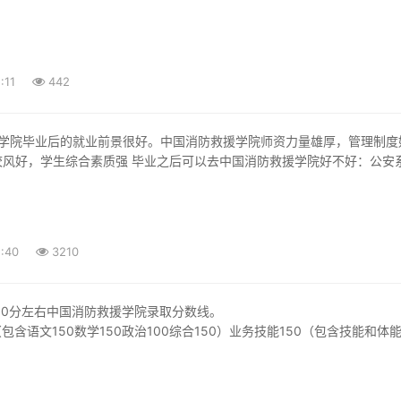
:11
442
校风好，学生综合素质强 毕业之后可以去中国消防救援学院好不好：公安
防
:40
3210
50分左右中国消防救援学院录取分数线。
包含语文150数学150政治100综合150）业务技能150（包含技能和体
各省市略有不同，优秀消防员和班长骨干