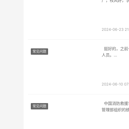
广，校风好，
构，政府单位
2024-06-23 21
挺好的，之前也算军校了，现在虽然不是军校了，也属于提前批录取，出来后属于消防救援
常见问题
人员。
北京消防救援
学院于2018
2024-06-10 07
中国消防救援学院的学生毕业后是包分配的，学员毕业并通过中央公务员主管部门会同应急
常见问题
管理部组织的
中国