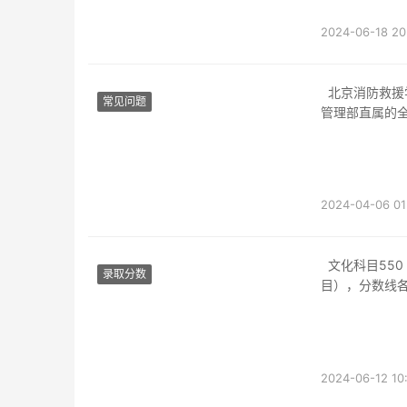
2024-06-18 20
北京消防救援学院，即中国消防救援学院，是国家综合性消防救援队伍的组成部分，是应急
常见问题
管理部直属的
2018年9月3
2024-04-06 01
文化科目550（包含语文150数学150政治100综合150）业务技能150（包含技能和体能项
录取分数
目），分数线
左右。
班长骨干考
2024-06-12 10