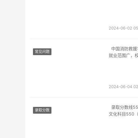
2024-06-02 05
中国消防救援学院毕业后的就业前景很好。中国消防救援学院师资力量雄厚，管理制度好，
常见问题
就业范围广，
统，部队，消
2024-06-04 02
录取分数线5
录取分数
文化科目550（
目），分数线