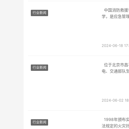
中国消防救援学院在北京是在本科提前批招生，我们通常认为中国消防救援学院是一本大
行业新闻
学，是应急管
等任务
2024-06-18 17
位于北京市昌平区，占地面积560亩，担负着武警黄金中国消防救援学院怎么样、森林、水
行业新闻
电、交通部队
种部
2024-06-02 18
1998年颁布实施的《中华人民共和国消防法》第27条第3款规定:“公安消防队除保证完成本
行业新闻
法规定的火灾