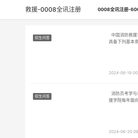
救援-0008全讯注册
0008全讯注册-6
中国消防救援学院招收的青年学生，须参加当年普通高等学校招生全国统一考试报名，且须
招生问答
具备下列基本
1、具有中华人
2、政治立场
2024-06-19 00
消防员考学与以前武警现役时期的士兵考军校性质类似。是指消防系统最高学府中国消防救
招生问答
援学院每年面
2024-06-20 09