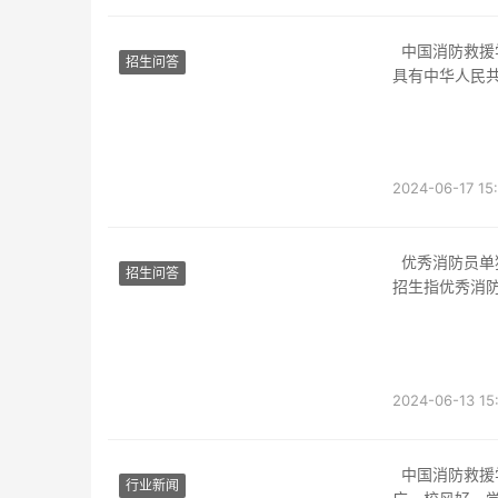
中国消防救援
招生问答
具有中华人民
政治立场坚定
具有较强的组
年龄不超过22 
2024-06-17 15
优秀消防员单独招生考体能测试和文化统考。根据查询相关公开信息显示，优秀消防员单独
招生问答
招生指优秀消
干
2024-06-13 15
中国消防救援学院就业前景很好。中国消防救援学院师资力量雄厚，管理制度好，就业范围
行业新闻