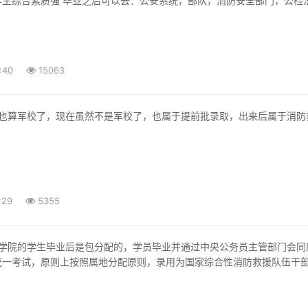
学生综合素质强 毕业之后可以去：公安系统，部队，消防安全部门，公检
，教育
:40
15063
学院？
年12月29日挂牌成立，位于北京市昌平区。学院是按照党中央跨
:29
5355
统一考试，原则上按照属地分配原则，录用为国家综合性消防救援队伍干