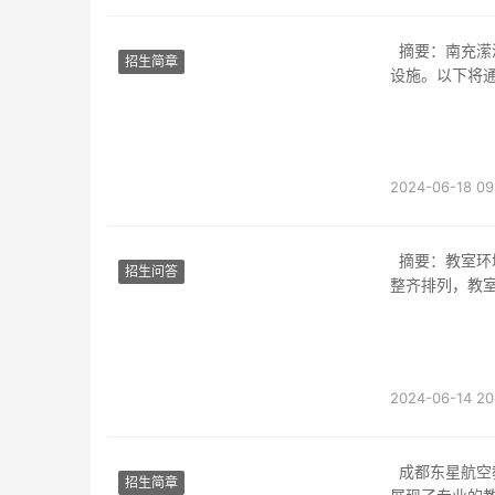
摘要：南充潆溪职中是一所位于四川南充市的优秀学校，拥有优美的校园环境和先进的教学
招生简章
设施。以下将
2024-06-18 09
摘要：教室环境一：整洁明亮成都礼仪职业中学的教室环境整洁明亮，墙壁干净整洁，桌椅
招生问答
整齐排列，教
2024-06-14 20
成都东星航空教室图片成都东星航空是一家以飞行培训为主营业务的航空公司，其教室图片
招生简章