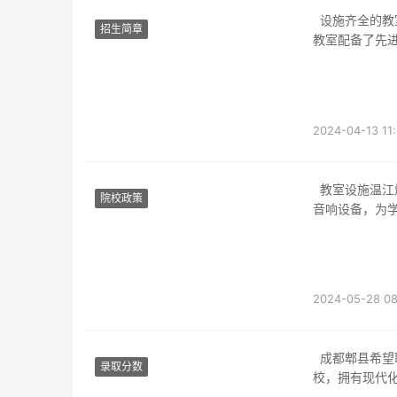
设施齐全的教室成都亚细亚职业学校的教室设施齐全，为学生提供了良好的学习环境。每个
招生简章
教室配备了先
2024-04-13 11
教室设施温江燎原职业学校的教室设施一流，每个教室都配备有现代化的投影仪、电脑以及
院校政策
音响设备，为
2024-05-28 08
成都郫县希望职业学校教室成都市郫都区希望职业学校是一所致力于培养学生职业技能的学
录取分数
校，拥有现代