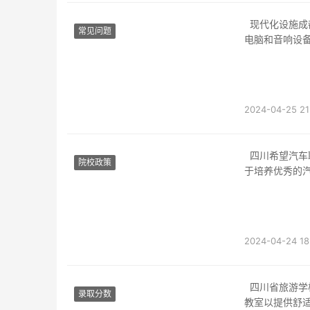
现代化设施成都铁路卫生学校的教室配备了现代化的教学设施，每个教室都配备了投影仪、
常见问题
电脑和音响设
2024-04-25 21
四川希望汽车职业学院四川希望汽车职业学院是一所专注于汽车相关专业教育的学府，致力
院校政策
于培养优秀的
2024-04-24 18
四川省旅游学校的教室设施四川省旅游学校是一所拥有先进教学设施的现代化学校。学校的
录取分数
教室以提供舒