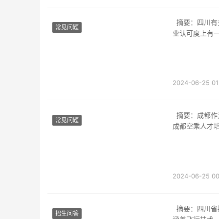
摘要：四川有多所公办学校提供空乘专业的教育培训。这些学校在教学质量、师资力量和行
常见问题
业认可度上有
2024-06-25 01
摘要：成都作为中国西部地区的经济中心，拥有多所培养空乘人才的知名学校。本文将介绍
常见问题
成都空乘人才
2024-06-25 00
摘要：四川省拥有几所专门从事航空学科教育的学校。这些学校提供广泛的航空相关课程，
招生问答