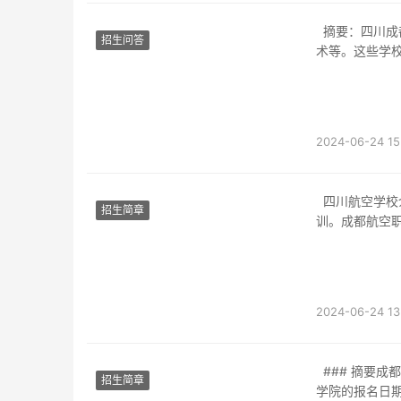
摘要：四川成都地区的空乘学校种类丰富，涵盖了多个专业培训方向，如空中乘务、飞行技
招生问答
术等。这些学
2024-06-24 15
四川航空学校介绍四川省内拥有几所主要的航空学校，为学生提供广泛的航空领域教育和培
招生简章
训。成都航空
2024-06-24 13
### 摘要成都拥有多所培训空乘的学校，其中以成都民航飞行学院最为知名。本文将介绍该
招生简章
学院的报名日