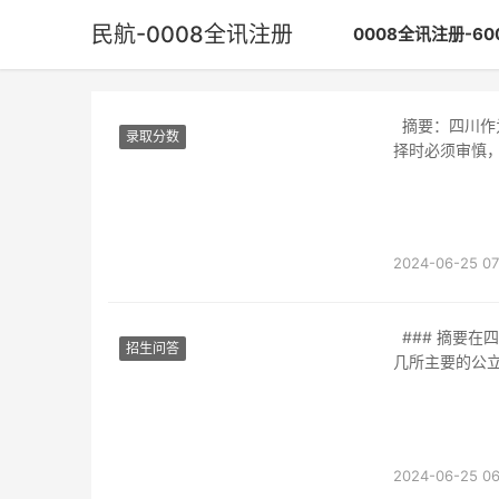
民航-0008全讯注册
0008全讯注册-6
摘要：四川作为中国西部重要的航空培训基地，拥有多家航空学校。然而，学生和家长在选
录取分数
择时必须审慎
2024-06-25 07
### 摘要在四川省，有几所公立航空学校，每一所都有其独特之处。本文将重点介绍四川省
招生问答
几所主要的公
2024-06-25 06