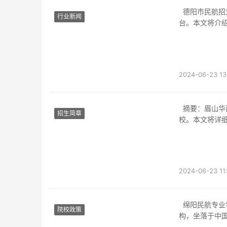
德阳市民航招生摘要：德阳市民航招生为有志于从事航空行业的学生提供了一个绝佳的平
行业新闻
台。本文将介
2024-06-23 13
摘要：眉山华西航空旅游学校是一所致力于培养航空、旅游等相关行业专业技能人才的学
招生简章
校。本文将详
2024-06-23 11
绵阳民航专业学校简介绵阳民航专业学校是一所以培养航空专业人才为主的高等职业教育机
院校政策
构，坐落于中