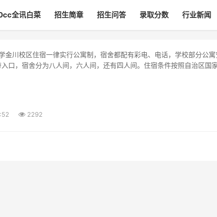
00cc全讯白菜
招生简章
招生问答
录取分数
行业新闻
带入口，宿舍分为八人间，六人间，还有四人间。住宿条件按照自治区国
:52
2292