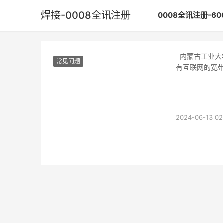
焊接-0008全讯注册
0008全讯注册-6
内蒙古工业大学金川校区住宿一律实行公寓制，宿舍都配有彩电、电话，学校部分公寓安装
常见问题
有互联网的宽
的收费标
2024-06-13 02