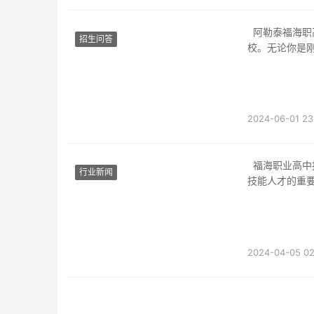
阿勒泰福海职高学校报名须知阿勒泰福海职高学校是新疆地区一所享有盛誉的职业教育学
招生问答
校。无论你是
2024-06-01 23
福海职业高中报名指南近年来，职业教育逐渐受到社会的关注和重视。作为培养高素质、高
行业新闻
技能人才的重
2024-04-05 02