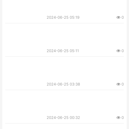
2024-06-25 05:19
0
2024-06-25 05:11
0
2024-06-25 03:38
0
2024-06-25 00:32
0