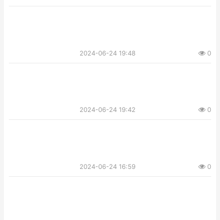
2024-06-24 19:48
0
2024-06-24 19:42
0
2024-06-24 16:59
0