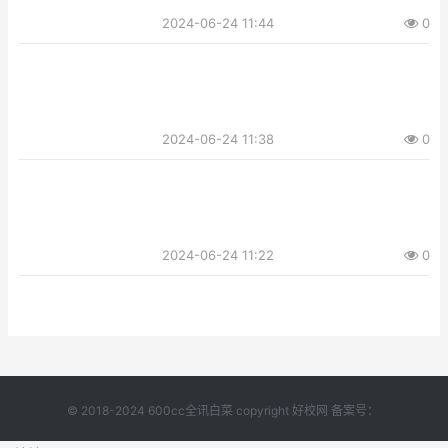
2024-06-24 11:44
0
2024-06-24 11:38
0
2024-06-24 11:22
0
© 2018-2024 600cc全讯白菜 copyright 好校网 备案号：