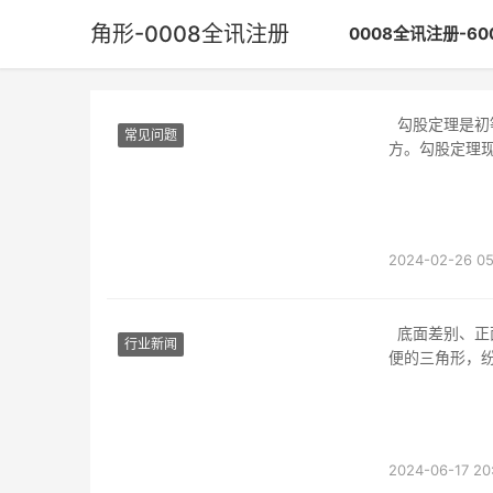
角形-0008全讯注册
0008全讯注册-6
勾股定理是初等多少中的一个根本定理，指直角三角形的两条直角边的平方和即是斜边的平
常见问题
方。勾股定理
种证
2024-02-26 05
底面差别、正面差别、范畴差别。正三棱柱的底面是全等的正三角形，直三棱柱的底面是随
行业新闻
便的三角形，
三棱
2024-06-17 20