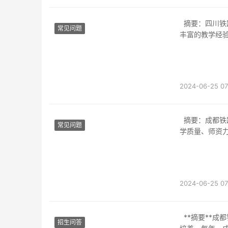
摘要：四川铁路驾驶学校是一所专业的培训机构，致力于培养优秀的铁路驾驶员。学校拥有
常见问题
丰富的教学经
2024-06-25 07
摘要：成都铁路希望学校是一所位于成都的知名学府，以培养铁路人才而闻名。本文将从教
常见问题
学质量、师资
2024-06-25 07
**摘要**成都铁路学校是四川省内知名的职业教育机构，专注于铁路运输和相关领域的人才
招生问答