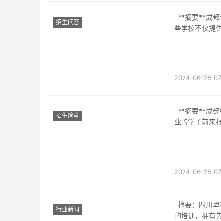
**摘要**成都作为中国西南地区的重要交通枢纽和铁路中心，拥有多所知名的铁路学校。这
招生问答
些学校不仅提
2024-06-25 07
**摘要**成都铁路学校招生办负责组织和管理学校的招生工作，每年吸引大量有志于铁路行
招生简章
业的学子前来
2024-06-25 07
摘要：四川卑都区铁路学校是一所位于四川省卑都区的高等职业学校。该学校提供多个专业
行业新闻
的培训，拥有