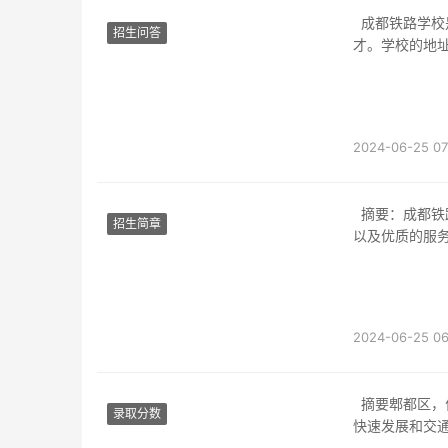
成都铁路学校是位于中国四川省成都市温江区的一所职业学校，专门培养铁路相关专业的人
招生问答
才。学校的地
2024-06-25 07
摘要：成都铁路学校的食堂一直以来备受学生和老师们的喜爱，提供丰富多样的饮食选择，
招生简章
以及优质的服
2024-06-25 06
摘要郫都区，位于中国四川省成都市，是一个历史悠久且充满现代活力的区域。随着城市的
录取分数
快速发展和交