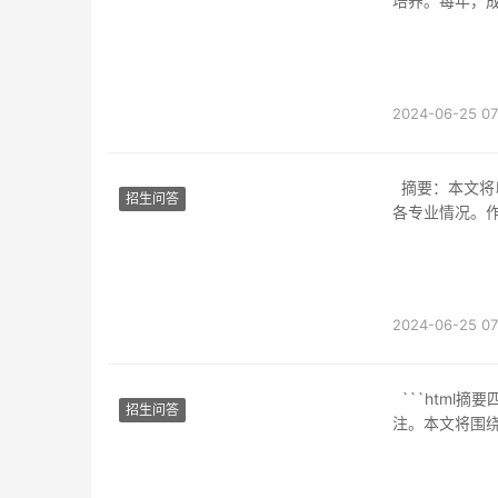
培养。每年，
2024-06-25 07
摘要：本文将以原成都铁路学校为中心，详细介绍其报名日期、学校概况、录取分数线以及
招生问答
各专业情况。
2024-06-25 07
```html摘要四川铁路专业学校作为一所专注于铁路运输和管理教育的专业学校，被广泛关
招生问答
注。本文将围