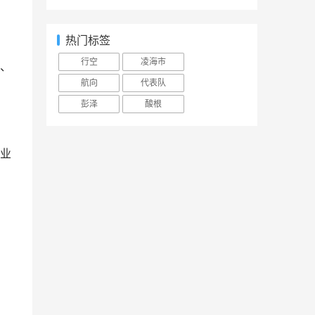
热门标签
行空
凌海市
、
航向
代表队
彭泽
酸根
业