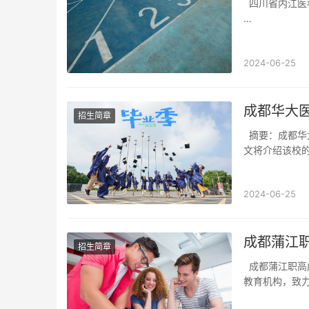
四川省内江医
1. 转学政策解
内江医科学校
2024-06-25
政策对于不同
成都华大
招生简章
摘要：成都华大医药卫生学校是一所重点医药卫生类学校，其高考录取分数线相对较高。本
文将介绍该校
2024-06-25
成都蒲江
招生简章
成都蒲江职高成都蒲江职业技术学校（简称蒲江职高）是一所位于四川成都市蒲江县的职业
教育机构，致