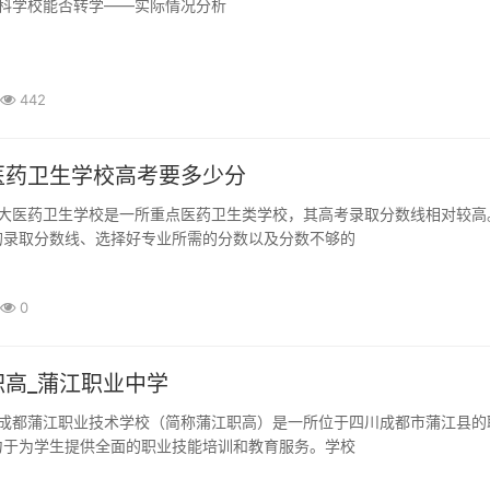
科学校能否转学——实际情况分析
读
是一所规模庞大的教育机构，与其他学校一样存在学生转学的需求。然而
442
年级、专业
医药卫生学校高考要多少分
的录取分数线、选择好专业所需的分数以及分数不够的
0
职高_蒲江职业中学
力于为学生提供全面的职业技能培训和教育服务。学校