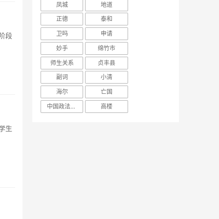
凤城
地道
正德
泰和
卫吗
申请
妙手
绵竹市
师生关系
贞丰县
副词
小清
海尔
亡国
中国政法大学
高楼